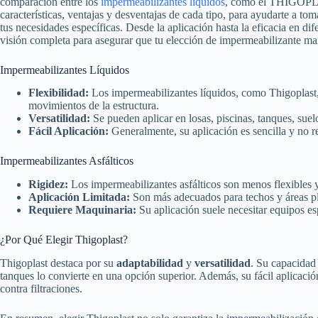
comparación entre los
impermeabilizantes líquidos
, como el THIGOPLAS
características, ventajas y desventajas de cada tipo, para ayudarte a t
tus necesidades específicas. Desde la aplicación hasta la eficacia en d
visión completa para asegurar que tu elección de impermeabilizante maxi
Impermeabilizantes Líquidos
Flexibilidad:
Los impermeabilizantes líquidos, como Thigoplast, 
movimientos de la estructura.
Versatilidad:
Se pueden aplicar en losas, piscinas, tanques, suelo
Fácil Aplicación:
Generalmente, su aplicación es sencilla y no r
Impermeabilizantes Asfálticos
Rigidez:
Los impermeabilizantes asfálticos son menos flexibles y
Aplicación Limitada:
Son más adecuados para techos y áreas pla
Requiere Maquinaria:
Su aplicación suele necesitar equipos es
¿Por Qué Elegir Thigoplast?
Thigoplast destaca por su
adaptabilidad
y
versatilidad
. Su capacidad 
tanques lo convierte en una opción superior. Además, su fácil aplicació
contra filtraciones.