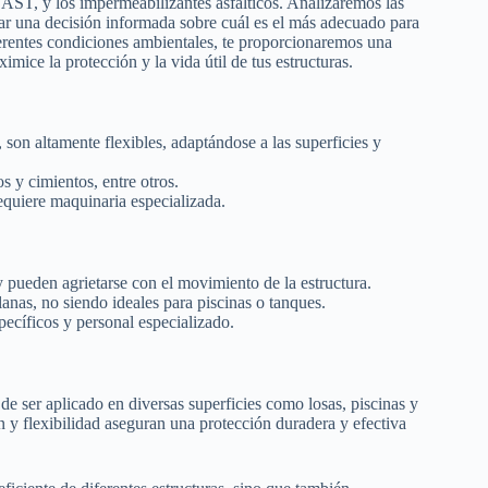
T, y los impermeabilizantes asfálticos. Analizaremos las
omar una decisión informada sobre cuál es el más adecuado para
iferentes condiciones ambientales, te proporcionaremos una
mice la protección y la vida útil de tus estructuras.
son altamente flexibles, adaptándose a las superficies y
s y cimientos, entre otros.
equiere maquinaria especializada.
 pueden agrietarse con el movimiento de la estructura.
nas, no siendo ideales para piscinas o tanques.
pecíficos y personal especializado.
de ser aplicado en diversas superficies como losas, piscinas y
n y flexibilidad aseguran una protección duradera y efectiva