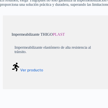
En resumen, elegir Thigoplast no solo garantiza la impermeabilización e
proporciona una solución práctica y duradera, superando las limitacione
Impermeabilizante THIGO
PLAST
Impermeabilizante elastómero de alta resistencia al
tránsito.
Ver producto