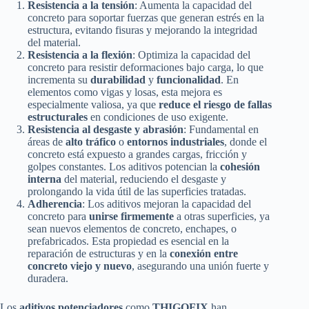
Resistencia a la tensión
: Aumenta la capacidad del
concreto para soportar fuerzas que generan estrés en la
estructura, evitando fisuras y mejorando la integridad
del material.
Resistencia a la flexión
: Optimiza la capacidad del
concreto para resistir deformaciones bajo carga, lo que
incrementa su
durabilidad
y
funcionalidad
. En
elementos como vigas y losas, esta mejora es
especialmente valiosa, ya que
reduce el riesgo de fallas
estructurales
en condiciones de uso exigente.
Resistencia al desgaste y abrasión
: Fundamental en
áreas de
alto tráfico
o
entornos industriales
, donde el
concreto está expuesto a grandes cargas, fricción y
golpes constantes. Los aditivos potencian la
cohesión
interna
del material, reduciendo el desgaste y
prolongando la vida útil de las superficies tratadas.
Adherencia
: Los aditivos mejoran la capacidad del
concreto para
unirse firmemente
a otras superficies, ya
sean nuevos elementos de concreto, enchapes, o
prefabricados. Esta propiedad es esencial en la
reparación de estructuras y en la
conexión entre
concreto viejo y nuevo
, asegurando una unión fuerte y
duradera.
Los
aditivos potenciadores
como
THIGOFIX
han