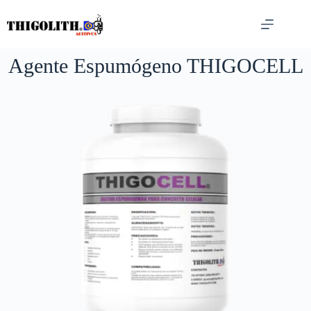
Saltar
al
contenido
Agente Espumógeno THIGOCELL